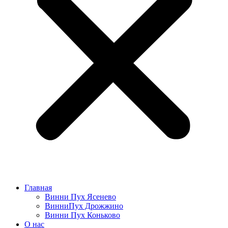
Главная
Винни Пух Ясенево
ВинниПух Дрожжино
Винни Пух Коньково
О нас